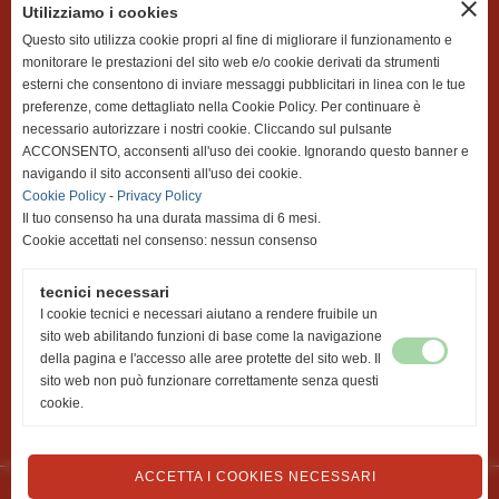
close
Utilizziamo i cookies
utenti online
Questo sito utilizza cookie propri al fine di migliorare il funzionamento e
0
monitorare le prestazioni del sito web e/o cookie derivati da strumenti
esterni che consentono di inviare messaggi pubblicitari in linea con le tue
preferenze, come dettagliato nella Cookie Policy. Per continuare è
totale visite
necessario autorizzare i nostri cookie. Cliccando sul pulsante
501803
ACCONSENTO, acconsenti all'uso dei cookie. Ignorando questo banner e
navigando il sito acconsenti all'uso dei cookie.
Cookie Policy
-
Privacy Policy
sei il visitatore numero
Il tuo consenso ha una durata massima di 6 mesi.
30314
Cookie accettati nel consenso: nessun consenso
ultima pagina visitata
tecnici necessari
06-08-2026 09:29
I cookie tecnici e necessari aiutano a rendere fruibile un
sito web abilitando funzioni di base come la navigazione
della pagina e l'accesso alle aree protette del sito web. Il
sito web non può funzionare correttamente senza questi
cookie.
croceverdemontebelluna@registerpec.it
-
info@croceverdemontebelluna.org
-
servizi@croceverdemontebelluna.org
ACCETTA I COOKIES NECESSARI
Realizzazione siti web www.sitoper.it