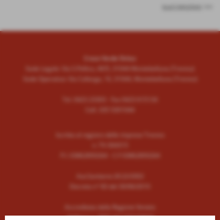
successivo >>
Croce Verde Onlus
Sede Legale: Via S.Pellico, 40/5, 31044 Montebelluna (Treviso)
Sede Operativa: Via Callarga, 10, 31044, Montebelluna (Treviso)
Tel. 0423 23303 - Fax 0423 615134
Cell. 335 5301044
Iscritta al registro delle imprese Treviso
n. TV-304315
P.I. 03862850264 - C.F 03862850264
Aut.Sanitaria LR.22/2002
Decreto n° 83 del 30/06/2010
Accreditata dalla Regione Veneto
delibera n. 2052 del 13/12/2016