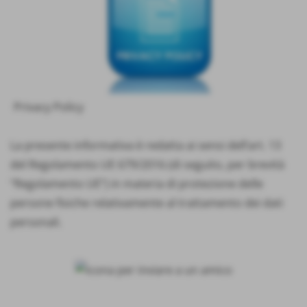
Privacy Policy
La presente informativa è redatta ai sensi dell’art. 13
del Regolamento UE 679/2016 (di seguito, per brevità
“Regolamento UE”) in materia di protezione delle
persone fisiche relativamente al trattamento dei dati
personali.